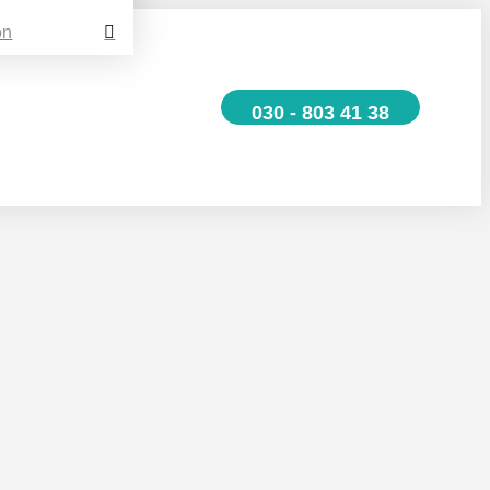
on
030 - 803 41 38