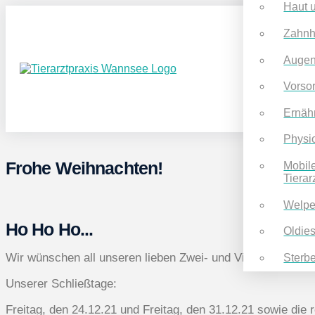
Haut u
Zahnh
Augen
Vorso
Ernäh
Physi
Frohe Weihnachten!
Mobil
Tierar
Welp
Ho Ho Ho...
Oldie
Wir wünschen all unseren lieben Zwei- und Vierbeinern ei
Sterb
Unserer Schließtage:
Freitag, den 24.12.21 und Freitag, den 31.12.21 sowie die 