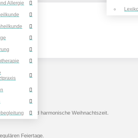
nd Allergie
Lexik
eilkunde
heilkunde
rge
rung
otherapie
e
ztpraxis
en
s
ne besinnliche und harmonische Weihnachtszeit.
ebegleitung
regulären Feiertage.