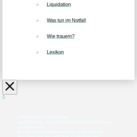
Liquidation
Was tun im Notfall
Wie trauern?
Lexikon
Liebe Patientenbesitzer,
am Samstag, den 18.07.2026, bleibt die Praxis
geschlossen.
Die restlichen Sommerferien sind wir wie
gewohnt für Sie und Ihre Vierbeiner da!