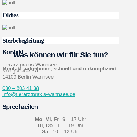
Oldies
Sterbebegleitung
Kontakt
Was können wir für Sie tun?
Tierarztpraxis Wannsee
Kontakt aufnehmen, schnell und unkompliziert.
Königstraße 57c
14109 Berlin Wannsee
030 – 803 41 38
info@tierarztpraxis-wannsee.de
Sprechzeiten
Mo, Mi, Fr
9 – 17 Uhr
Di, Do
11 – 19 Uhr
Sa
10 – 12 Uhr